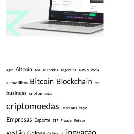
Altcoin
Agro
Análise Técnica
Argentina
Auto-custódia
Bitcoin
Blockchain
Automobilismo
btc
business
criptomoeda
criptomoedas
Descentralização
Empresas
Esporte
ETF
Fraude
Futebol
inovação
gestão
Golpes
Gráfico
IA