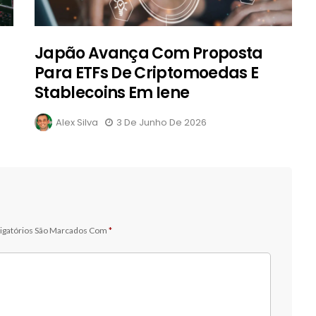
Japão Avança Com Proposta
Para ETFs De Criptomoedas E
Stablecoins Em Iene
Alex Silva
3 De Junho De 2026
igatórios São Marcados Com
*