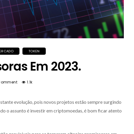
ERCADO
TOKEN
soras Em 2023.
Comment
1.1k
ante evolução, pois novos projetos estão sempre surgindo
do o assunto é investir em criptomoedas, é bom ficar atento
estão previsíveis para se tornarem altcoins promissoras em