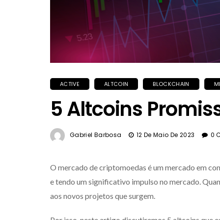
ACTIVE
ALTCOIN
BLOCKCHAIN
M
5 Altcoins Promis
Gabriel Barbosa
12 De Maio De 2023
0 
O mercado de criptomoedas é um mercado em const
e tendo um significativo impulso no mercado. Quan
aos novos projetos que surgem.
Por isso, neste artigo discutiremos 5 altcoins que 