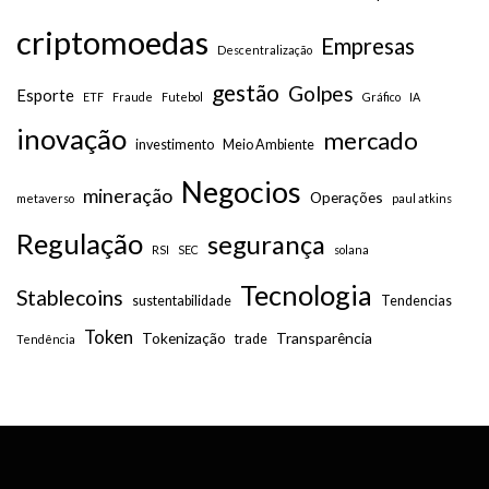
criptomoedas
Empresas
Descentralização
gestão
Golpes
Esporte
ETF
Fraude
Futebol
Gráfico
IA
inovação
mercado
investimento
Meio Ambiente
Negocios
mineração
Operações
metaverso
paul atkins
Regulação
segurança
RSI
SEC
solana
Tecnologia
Stablecoins
sustentabilidade
Tendencias
Token
Tokenização
Transparência
trade
Tendência