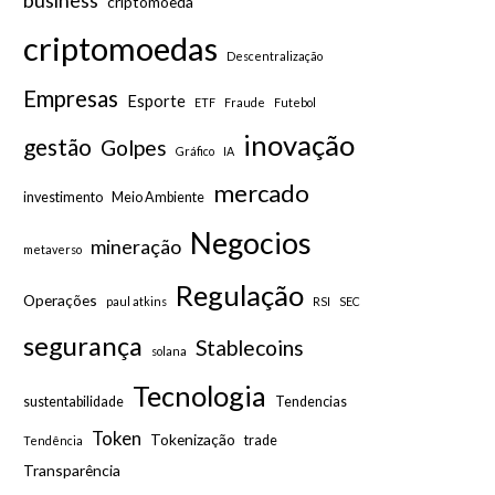
business
criptomoeda
criptomoedas
Descentralização
Empresas
Esporte
ETF
Fraude
Futebol
inovação
gestão
Golpes
Gráfico
IA
mercado
investimento
Meio Ambiente
Negocios
mineração
metaverso
Regulação
Operações
paul atkins
RSI
SEC
segurança
Stablecoins
solana
Tecnologia
sustentabilidade
Tendencias
Token
Tokenização
trade
Tendência
Transparência