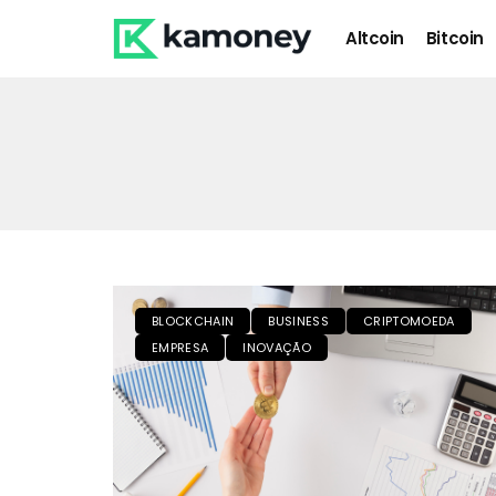
Altcoin
Bitcoin
BLOCKCHAIN
BUSINESS
CRIPTOMOEDA
EMPRESA
INOVAÇÃO