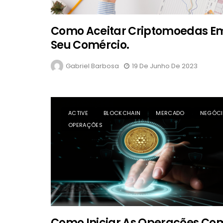
Como Aceitar Criptomoedas E
Seu Comércio.
Gabriel Barbosa
19 De Junho De 2023
ACTIVE
BLOCKCHAIN
MERCADO
NEGÓC
OPERAÇÕES
Como Iniciar As Operações Co