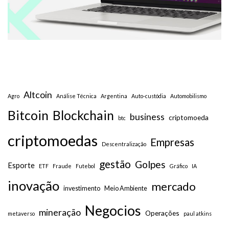
Altcoin
Agro
Análise Técnica
Argentina
Auto-custódia
Automobilismo
Bitcoin
Blockchain
business
criptomoeda
btc
criptomoedas
Empresas
Descentralização
gestão
Golpes
Esporte
ETF
Fraude
Futebol
Gráfico
IA
inovação
mercado
investimento
Meio Ambiente
Negocios
mineração
Operações
metaverso
paul atkins