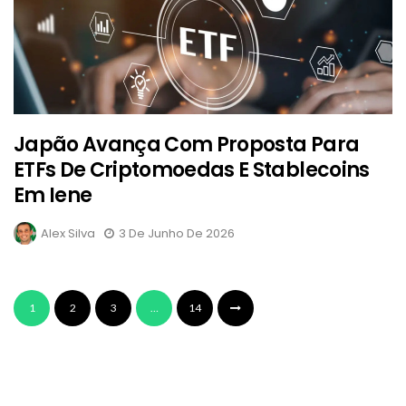
Japão Avança Com Proposta Para
ETFs De Criptomoedas E Stablecoins
Em Iene
Alex Silva
3 De Junho De 2026
1
2
3
…
14