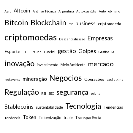
Altcoin
Agro
Análise Técnica
Argentina
Auto-custódia
Automobilismo
Bitcoin
Blockchain
business
criptomoeda
btc
criptomoedas
Empresas
Descentralização
gestão
Golpes
Esporte
ETF
Fraude
Futebol
Gráfico
IA
inovação
mercado
investimento
Meio Ambiente
Negocios
mineração
Operações
metaverso
paul atkins
Regulação
segurança
RSI
SEC
solana
Tecnologia
Stablecoins
sustentabilidade
Tendencias
Token
Tokenização
Transparência
trade
Tendência