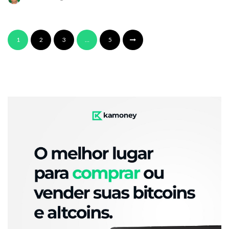
1
2
3
…
5