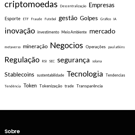
criptomoedas
Empresas
Descentralização
gestão
Golpes
Esporte
ETF
Fraude
Futebol
Gráfico
IA
inovação
mercado
investimento
Meio Ambiente
Negocios
mineração
Operações
metaverso
paul atkins
Regulação
segurança
RSI
SEC
solana
Tecnologia
Stablecoins
sustentabilidade
Tendencias
Token
Tokenização
Transparência
trade
Tendência
Sobre