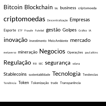
Bitcoin
Blockchain
business
criptomoeda
btc
criptomoedas
Empresas
Descentralização
gestão
Golpes
Esporte
ETF
Fraude
Futebol
Gráfico
IA
inovação
mercado
investimento
Meio Ambiente
Negocios
mineração
Operações
metaverso
paul atkins
Regulação
segurança
RSI
SEC
solana
Tecnologia
Stablecoins
sustentabilidade
Tendencias
Token
Tokenização
Transparência
trade
Tendência