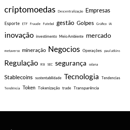
criptomoedas
Empresas
Descentralização
gestão
Golpes
Esporte
ETF
Fraude
Futebol
Gráfico
IA
inovação
mercado
investimento
Meio Ambiente
Negocios
mineração
Operações
metaverso
paul atkins
Regulação
segurança
RSI
SEC
solana
Tecnologia
Stablecoins
sustentabilidade
Tendencias
Token
Tokenização
Transparência
trade
Tendência