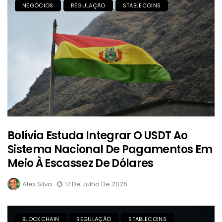
NEGÓCIOS
REGULAÇÃO
STABLECOINS
Bolívia Estuda Integrar O USDT Ao
Sistema Nacional De Pagamentos Em
Meio À Escassez De Dólares
Alex Silva
17 De Julho De 2026
BLOCKCHAIN
REGULAÇÃO
STABLECOINS