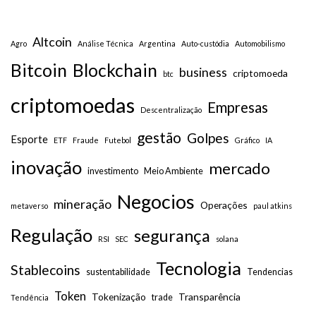
Altcoin
Agro
Análise Técnica
Argentina
Auto-custódia
Automobilismo
Bitcoin
Blockchain
business
criptomoeda
btc
criptomoedas
Empresas
Descentralização
gestão
Golpes
Esporte
ETF
Fraude
Futebol
Gráfico
IA
inovação
mercado
investimento
Meio Ambiente
Negocios
mineração
Operações
metaverso
paul atkins
Regulação
segurança
RSI
SEC
solana
Tecnologia
Stablecoins
sustentabilidade
Tendencias
Token
Tokenização
Transparência
trade
Tendência