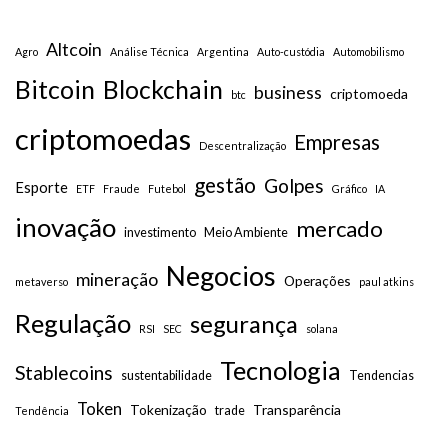
Altcoin
Agro
Análise Técnica
Argentina
Auto-custódia
Automobilismo
Bitcoin
Blockchain
business
criptomoeda
btc
criptomoedas
Empresas
Descentralização
gestão
Golpes
Esporte
ETF
Fraude
Futebol
Gráfico
IA
inovação
mercado
investimento
Meio Ambiente
Negocios
mineração
Operações
metaverso
paul atkins
Regulação
segurança
RSI
SEC
solana
Tecnologia
Stablecoins
sustentabilidade
Tendencias
Token
Tokenização
Transparência
trade
Tendência