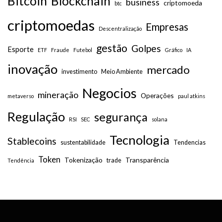
Bitcoin
Blockchain
business
criptomoeda
btc
criptomoedas
Empresas
Descentralização
gestão
Golpes
Esporte
ETF
Fraude
Futebol
Gráfico
IA
inovação
mercado
investimento
Meio Ambiente
Negocios
mineração
Operações
metaverso
paul atkins
Regulação
segurança
RSI
SEC
solana
Tecnologia
Stablecoins
sustentabilidade
Tendencias
Token
Tokenização
Transparência
trade
Tendência