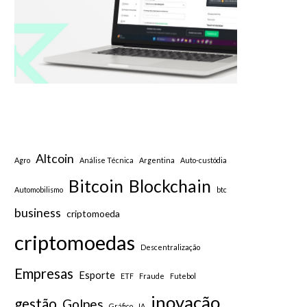
Altcoin
Agro
Análise Técnica
Argentina
Auto-custódia
Bitcoin
Blockchain
Automobilismo
btc
business
criptomoeda
criptomoedas
Descentralização
Empresas
Esporte
ETF
Fraude
Futebol
inovação
gestão
Golpes
Gráfico
IA