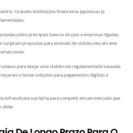
rio. Grandes instituições financeiras japonesas já
ulamentadas.
poiadas pelos principais bancos do país e empresas ligadas
m surgiram propostas para emissão de stablecoins em iene
ternacionais.
m planos para lançar uma stablecoin regulamentada baseada
meçaram a testar soluções para pagamentos digitais e
ma infraestrutura própria para competir em um mercado que
 dólar.
gia De Longo Prazo Para O