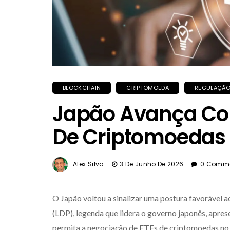
BLOCKCHAIN
CRIPTOMOEDA
REGULAÇÃ
Japão Avança Com
De Criptomoedas 
Alex Silva
3 De Junho De 2026
0 Comm
O Japão voltou a sinalizar uma postura favorável a
(LDP), legenda que lidera o governo japonês, apres
permita a negociação de ETFs de criptomoedas no p