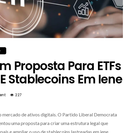
O
 Proposta Para ETFs
E Stablecoins Em Iene
ent
227
o mercado de ativos digitais. O Partido Liberal Democrata
entou uma proposta para criar uma estrutura legal que
aís e ampliar o uso de stablecoins lastreadas em iene.