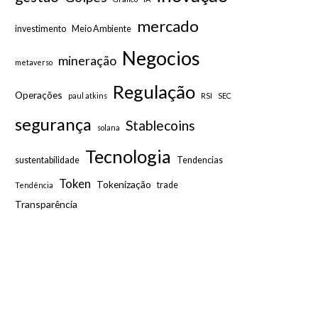
mercado
investimento
Meio Ambiente
Negocios
mineração
metaverso
Regulação
Operações
paul atkins
RSI
SEC
segurança
Stablecoins
solana
Tecnologia
sustentabilidade
Tendencias
Token
Tokenização
trade
Tendência
Transparência