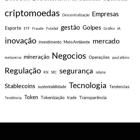
criptomoedas
Empresas
Descentralização
gestão
Golpes
Esporte
ETF
Fraude
Futebol
Gráfico
IA
inovação
mercado
investimento
Meio Ambiente
Negocios
mineração
Operações
metaverso
paul atkins
Regulação
segurança
RSI
SEC
solana
Tecnologia
Stablecoins
sustentabilidade
Tendencias
Token
Tokenização
Transparência
trade
Tendência