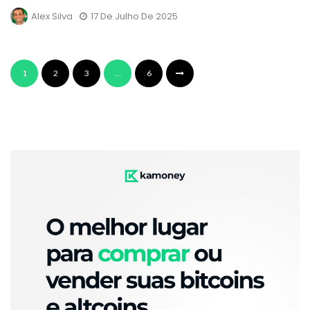
Alex Silva
17 De Julho De 2025
1
2
3
…
6