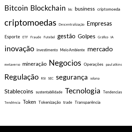
Bitcoin
Blockchain
business
criptomoeda
btc
criptomoedas
Empresas
Descentralização
gestão
Golpes
Esporte
ETF
Fraude
Futebol
Gráfico
IA
inovação
mercado
investimento
Meio Ambiente
Negocios
mineração
Operações
metaverso
paul atkins
Regulação
segurança
RSI
SEC
solana
Tecnologia
Stablecoins
sustentabilidade
Tendencias
Token
Tokenização
Transparência
trade
Tendência