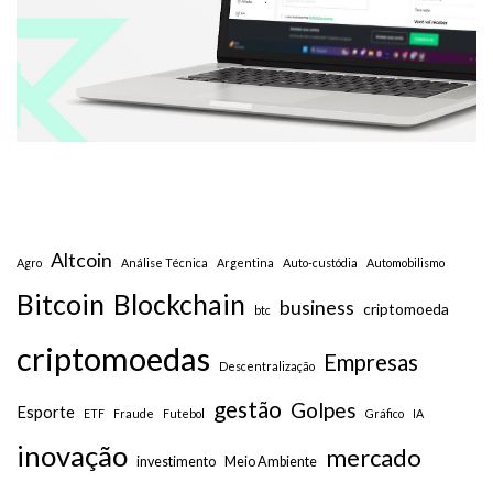
Altcoin
Agro
Análise Técnica
Argentina
Auto-custódia
Automobilismo
Bitcoin
Blockchain
business
criptomoeda
btc
criptomoedas
Empresas
Descentralização
gestão
Golpes
Esporte
ETF
Fraude
Futebol
Gráfico
IA
inovação
mercado
investimento
Meio Ambiente