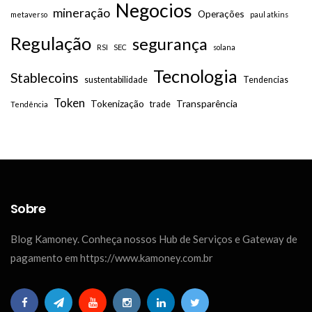
Negocios
mineração
Operações
metaverso
paul atkins
Regulação
segurança
RSI
SEC
solana
Tecnologia
Stablecoins
sustentabilidade
Tendencias
Token
Tokenização
Transparência
trade
Tendência
Sobre
Blog Kamoney. Conheça nossos Hub de Serviços e Gateway de
pagamento em https://www.kamoney.com.br