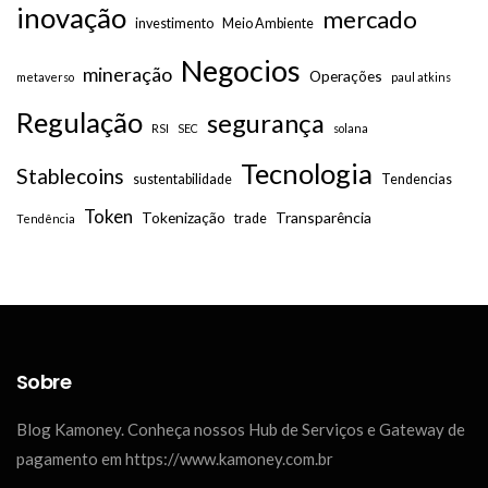
inovação
mercado
investimento
Meio Ambiente
Negocios
mineração
Operações
metaverso
paul atkins
Regulação
segurança
RSI
SEC
solana
Tecnologia
Stablecoins
sustentabilidade
Tendencias
Token
Tokenização
Transparência
trade
Tendência
Sobre
Blog Kamoney. Conheça nossos Hub de Serviços e Gateway de
pagamento em https://www.kamoney.com.br