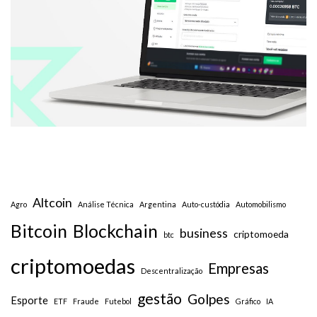
Altcoin
Agro
Análise Técnica
Argentina
Auto-custódia
Automobilismo
Bitcoin
Blockchain
business
criptomoeda
btc
criptomoedas
Empresas
Descentralização
gestão
Golpes
Esporte
ETF
Fraude
Futebol
Gráfico
IA