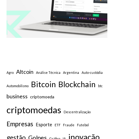
Altcoin
Agro
Análise Técnica
Argentina
Auto-custódia
Bitcoin
Blockchain
Automobilismo
btc
business
criptomoeda
criptomoedas
Descentralização
Empresas
Esporte
ETF
Fraude
Futebol
inovação
gestão
Golpes
Gráfico
IA