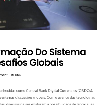
rmação Do Sistema
esafios Globais
ment
864
 conhecidas como Central Bank Digital Currencies (CBDCs),
sente nas discussões globais. Com o avanço das tecnologias
das, diversos países exploram a possibilidade de lançar suas