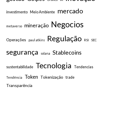
mercado
investimento
Meio Ambiente
Negocios
mineração
metaverso
Regulação
Operações
paul atkins
RSI
SEC
segurança
Stablecoins
solana
Tecnologia
sustentabilidade
Tendencias
Token
Tokenização
trade
Tendência
Transparência