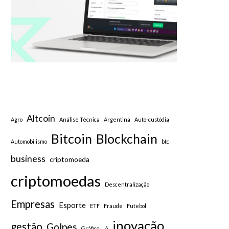
Altcoin
Agro
Análise Técnica
Argentina
Auto-custódia
Bitcoin
Blockchain
Automobilismo
btc
business
criptomoeda
criptomoedas
Descentralização
Empresas
Esporte
ETF
Fraude
Futebol
inovação
gestão
Golpes
Gráfico
IA