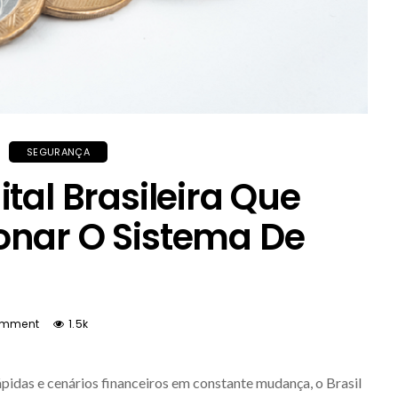
SEGURANÇA
tal Brasileira Que
onar O Sistema De
omment
1.5k
idas e cenários financeiros em constante mudança, o Brasil