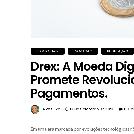
BLOCKCHAIN
INOVAÇÃO
REGULAÇÃO
Drex: A Moeda Digi
Promete Revoluci
Pagamentos.
Alex Silva
19 De Setembro De 2023
0 C
Em uma era marcada por evoluções tecnológicas ráp