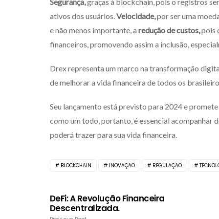
Segurança,
graças à blockchain, pois o registros se
ativos dos usuários.
Velocidade,
por ser uma moeda d
e não menos importante, a
redução de custos,
pois 
financeiros, promovendo assim a inclusão, especia
Drex representa um marco na transformação digital
de melhorar a vida financeira de todos os brasileir
Seu lançamento está previsto para 2024 e promete 
como um todo, portanto, é essencial acompanhar de
poderá trazer para sua vida financeira.
BLOCKCHAIN
INOVAÇÃO
REGULAÇÃO
TECNOL
DeFi: A Revolução Financeira
Descentralizada.