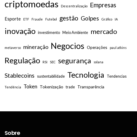
criptomoedas
Empresas
Descentralização
gestão
Golpes
Esporte
ETF
Fraude
Futebol
Gráfico
IA
inovação
mercado
investimento
Meio Ambiente
Negocios
mineração
Operações
metaverso
paul atkins
Regulação
segurança
RSI
SEC
solana
Tecnologia
Stablecoins
sustentabilidade
Tendencias
Token
Tokenização
Transparência
trade
Tendência
Sobre