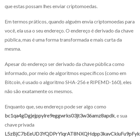
que estas possam lhes enviar criptomoedas.
Em termos práticos, quando alguém envia criptomoedas para
você, ela usa o seu endereço. O endereço é derivado da chave
pública, mas é uma forma transformada e mais curta da
mesma.
Apesar do endereço ser derivado da chave pública como
informado, por meio de algoritmos específicos (como em
Bitcoin, é usado o algoritmo SHA-256 e RIPEMD-160), eles
não são exatamente os mesmos.
Enquanto que, seu endereço pode ser algo como
bc1qa4gDgjejppylre9eggwrks03jt3w36amz8apdk
, e sua
chave privada
L5zBjC7bEeUD3YQDPrYiqrAT8NXQHdpp3kavCkiuFu9pFyk