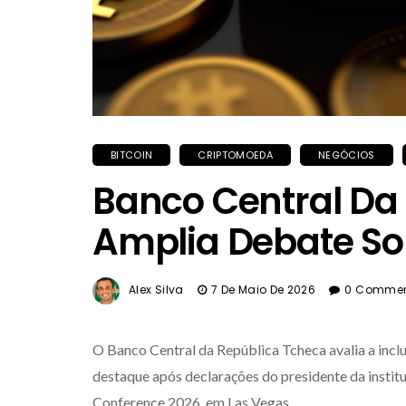
BITCOIN
CRIPTOMOEDA
NEGÓCIOS
Banco Central Da
Amplia Debate Sob
Alex Silva
7 De Maio De 2026
0 Comme
O Banco Central da República Tcheca avalia a incl
destaque após declarações do presidente da institu
Conference 2026
, em Las Vegas.