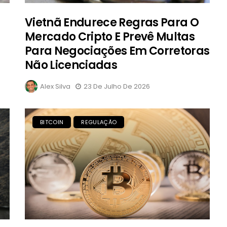
Vietnã Endurece Regras Para O
Mercado Cripto E Prevê Multas
Para Negociações Em Corretoras
Não Licenciadas
Alex Silva
23 De Julho De 2026
BITCOIN
REGULAÇÃO