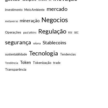
mercado
investimento
Meio Ambiente
Negocios
mineração
metaverso
Regulação
Operações
paul atkins
RSI
SEC
segurança
Stablecoins
solana
Tecnologia
sustentabilidade
Tendencias
Token
Tokenização
trade
Tendência
Transparência