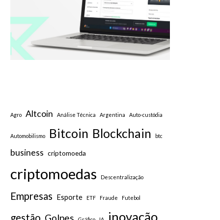
Altcoin
Agro
Análise Técnica
Argentina
Auto-custódia
Bitcoin
Blockchain
Automobilismo
btc
business
criptomoeda
criptomoedas
Descentralização
Empresas
Esporte
ETF
Fraude
Futebol
inovação
gestão
Golpes
Gráfico
IA