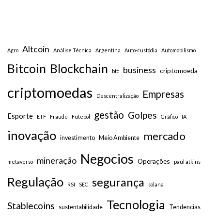
Altcoin
Agro
Análise Técnica
Argentina
Auto-custódia
Automobilismo
Bitcoin
Blockchain
business
criptomoeda
btc
criptomoedas
Empresas
Descentralização
gestão
Golpes
Esporte
ETF
Fraude
Futebol
Gráfico
IA
inovação
mercado
investimento
Meio Ambiente
Negocios
mineração
Operações
metaverso
paul atkins
Regulação
segurança
RSI
SEC
solana
Tecnologia
Stablecoins
sustentabilidade
Tendencias