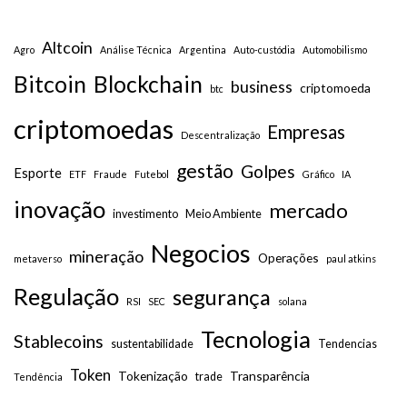
Altcoin
Agro
Análise Técnica
Argentina
Auto-custódia
Automobilismo
Bitcoin
Blockchain
business
criptomoeda
btc
criptomoedas
Empresas
Descentralização
gestão
Golpes
Esporte
ETF
Fraude
Futebol
Gráfico
IA
inovação
mercado
investimento
Meio Ambiente
Negocios
mineração
Operações
metaverso
paul atkins
Regulação
segurança
RSI
SEC
solana
Tecnologia
Stablecoins
sustentabilidade
Tendencias
Token
Tokenização
Transparência
trade
Tendência