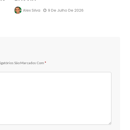
Alex Silva
9 De Julho De 2026
igatórios São Marcados Com
*