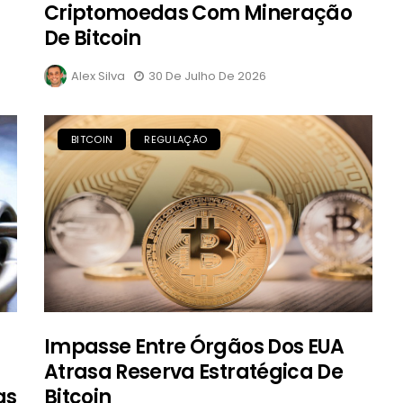
Criptomoedas Com Mineração
De Bitcoin
Alex Silva
30 De Julho De 2026
BITCOIN
REGULAÇÃO
Impasse Entre Órgãos Dos EUA
Atrasa Reserva Estratégica De
as
Bitcoin