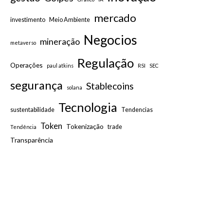
mercado
investimento
Meio Ambiente
Negocios
mineração
metaverso
Regulação
Operações
paul atkins
RSI
SEC
segurança
Stablecoins
solana
Tecnologia
sustentabilidade
Tendencias
Token
Tokenização
trade
Tendência
Transparência