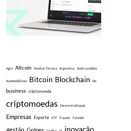
Altcoin
Agro
Análise Técnica
Argentina
Auto-custódia
Bitcoin
Blockchain
Automobilismo
btc
business
criptomoeda
criptomoedas
Descentralização
Empresas
Esporte
ETF
Fraude
Futebol
inovação
gestão
Golpes
Gráfico
IA