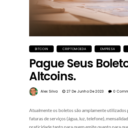
BITCOIN
CRIPTOMOEDA
EMPRESA
Pague Seus Boleto
Altcoins.
Alex Silva
27 De Junho De 2023
0 Comm
Atualmente os boletos são amplamente utilizados
faturas de serviços (água, luz, telefone), mensalid
praticidade tanto para quem emite quanto para qu