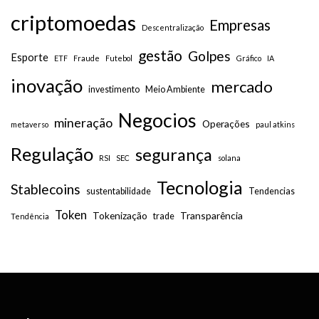
criptomoedas
Empresas
Descentralização
gestão
Golpes
Esporte
ETF
Fraude
Futebol
Gráfico
IA
inovação
mercado
investimento
Meio Ambiente
Negocios
mineração
Operações
metaverso
paul atkins
Regulação
segurança
RSI
SEC
solana
Tecnologia
Stablecoins
sustentabilidade
Tendencias
Token
Tokenização
Transparência
trade
Tendência