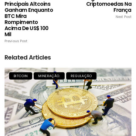
Principais Altcoins
Criptomoedas Na
Ganham Enquanto
França
BTC Mira
Next Post
Rompimento
Acima De US$ 100
Mil
Previous Post
Related Articles
BITCOIN
MINERAÇÃO.
REGULAÇÃO