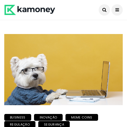
BUSINESS
INOVAÇÃO
MEME COINS
REGULAÇÃO
SEGURANÇA