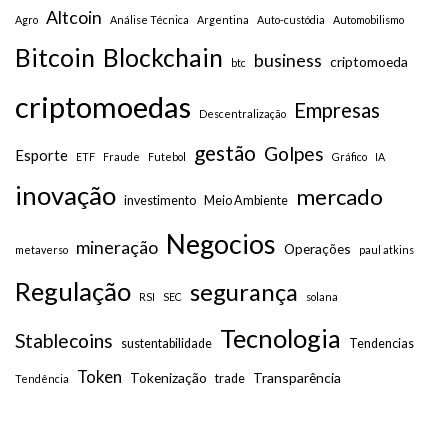
Altcoin
Agro
Análise Técnica
Argentina
Auto-custódia
Automobilismo
Bitcoin
Blockchain
business
criptomoeda
btc
criptomoedas
Empresas
Descentralização
gestão
Golpes
Esporte
ETF
Fraude
Futebol
Gráfico
IA
inovação
mercado
investimento
Meio Ambiente
Negocios
mineração
Operações
metaverso
paul atkins
Regulação
segurança
RSI
SEC
solana
Tecnologia
Stablecoins
sustentabilidade
Tendencias
Token
Tokenização
Transparência
trade
Tendência