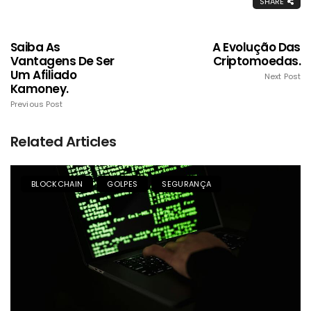
SHARE
Saiba As
A Evolução Das
Vantagens De Ser
Criptomoedas.
Um Afiliado
Next Post
Kamoney.
Previous Post
Related Articles
BLOCKCHAIN
GOLPES
SEGURANÇA