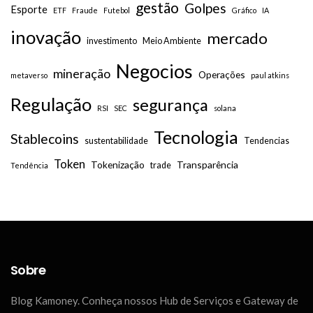
gestão
Golpes
Esporte
ETF
Fraude
Futebol
Gráfico
IA
inovação
mercado
investimento
Meio Ambiente
Negocios
mineração
Operações
metaverso
paul atkins
Regulação
segurança
RSI
SEC
solana
Tecnologia
Stablecoins
sustentabilidade
Tendencias
Token
Tokenização
Transparência
trade
Tendência
Sobre
Blog Kamoney. Conheça nossos Hub de Serviços e Gateway de