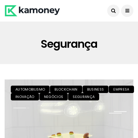
Segurança
AUTOMOBILISMO
BLOCKCHAIN
BUSINESS
EMPRESA
INOVAÇÃO
NEGÓCIOS
SEGURANÇA