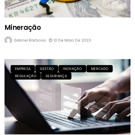
Mineração
Gabriel Barbosa
10 De Maio De 2023
EMPRESA
GESTÃO
INOVAÇÃO
MERCADO
REGULAÇÃO
SEGURANÇA