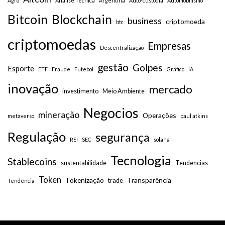
Agro
Análise Técnica
Argentina
Auto-custódia
Automobilismo
Bitcoin
Blockchain
business
criptomoeda
btc
criptomoedas
Empresas
Descentralização
gestão
Golpes
Esporte
ETF
Fraude
Futebol
Gráfico
IA
inovação
mercado
investimento
Meio Ambiente
Negocios
mineração
Operações
metaverso
paul atkins
Regulação
segurança
RSI
SEC
solana
Tecnologia
Stablecoins
sustentabilidade
Tendencias
Token
Tokenização
Transparência
trade
Tendência