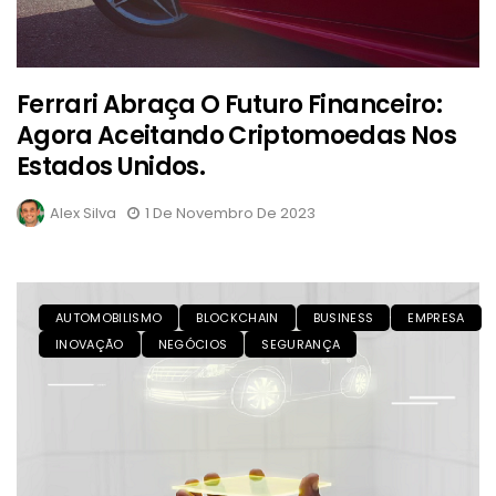
Ferrari Abraça O Futuro Financeiro:
Agora Aceitando Criptomoedas Nos
Estados Unidos.
Alex Silva
1 De Novembro De 2023
AUTOMOBILISMO
BLOCKCHAIN
BUSINESS
EMPRESA
INOVAÇÃO
NEGÓCIOS
SEGURANÇA