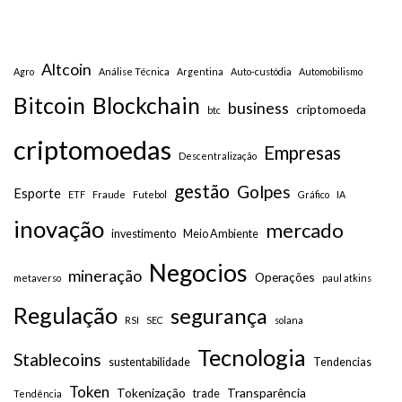
Altcoin
Agro
Análise Técnica
Argentina
Auto-custódia
Automobilismo
Bitcoin
Blockchain
business
criptomoeda
btc
criptomoedas
Empresas
Descentralização
gestão
Golpes
Esporte
ETF
Fraude
Futebol
Gráfico
IA
inovação
mercado
investimento
Meio Ambiente
Negocios
mineração
Operações
metaverso
paul atkins
Regulação
segurança
RSI
SEC
solana
Tecnologia
Stablecoins
sustentabilidade
Tendencias
Token
Tokenização
Transparência
trade
Tendência