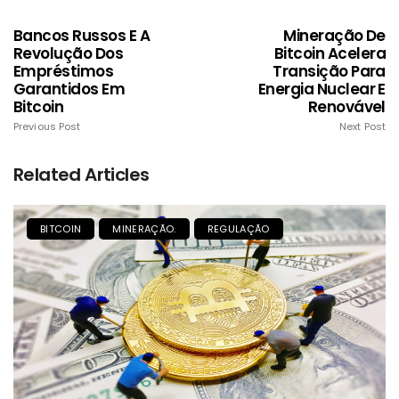
Bancos Russos E A
Mineração De
Revolução Dos
Bitcoin Acelera
Empréstimos
Transição Para
Garantidos Em
Energia Nuclear E
Bitcoin
Renovável
Previous Post
Next Post
Related Articles
BITCOIN
MINERAÇÃO.
REGULAÇÃO