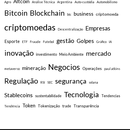
Altcoin
Agro
Análise Técnica
Argentina
Auto-custódia
Automobilismo
Bitcoin
Blockchain
business
criptomoeda
btc
criptomoedas
Empresas
Descentralização
gestão
Golpes
Esporte
ETF
Fraude
Futebol
Gráfico
IA
inovação
mercado
investimento
Meio Ambiente
Negocios
mineração
Operações
metaverso
paul atkins
Regulação
segurança
RSI
SEC
solana
Tecnologia
Stablecoins
sustentabilidade
Tendencias
Token
Tokenização
Transparência
trade
Tendência