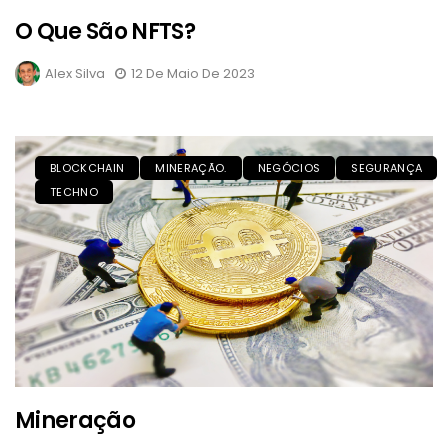
O Que São NFTS?
Alex Silva
12 De Maio De 2023
BLOCKCHAIN
MINERAÇÃO.
NEGÓCIOS
SEGURANÇA
TECHNO
Mineração