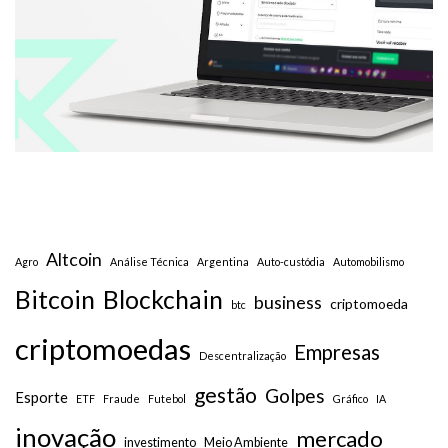
Altcoin
Agro
Análise Técnica
Argentina
Auto-custódia
Automobilismo
Bitcoin
Blockchain
business
criptomoeda
btc
criptomoedas
Empresas
Descentralização
gestão
Golpes
Esporte
ETF
Fraude
Futebol
Gráfico
IA
inovação
mercado
investimento
Meio Ambiente