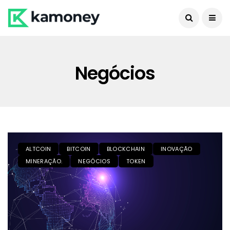
Negócios
ALTCOIN
BITCOIN
BLOCKCHAIN
INOVAÇÃO
MINERAÇÃO.
NEGÓCIOS
TOKEN