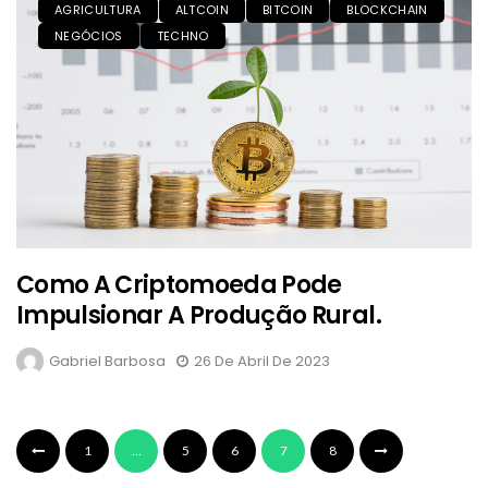
AGRICULTURA
ALTCOIN
BITCOIN
BLOCKCHAIN
NEGÓCIOS
TECHNO
Como A Criptomoeda Pode
Impulsionar A Produção Rural.
Gabriel Barbosa
26 De Abril De 2023
1
…
5
6
7
8