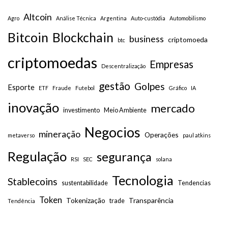
Altcoin
Agro
Análise Técnica
Argentina
Auto-custódia
Automobilismo
Bitcoin
Blockchain
business
criptomoeda
btc
criptomoedas
Empresas
Descentralização
gestão
Golpes
Esporte
ETF
Fraude
Futebol
Gráfico
IA
inovação
mercado
investimento
Meio Ambiente
Negocios
mineração
Operações
metaverso
paul atkins
Regulação
segurança
RSI
SEC
solana
Tecnologia
Stablecoins
sustentabilidade
Tendencias
Token
Tokenização
Transparência
trade
Tendência