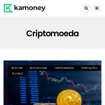
Criptomoeda
BITCOIN
BLOCKCHAIN
CRIPTOMOEDA
OPERAÇÕES
TECHNO