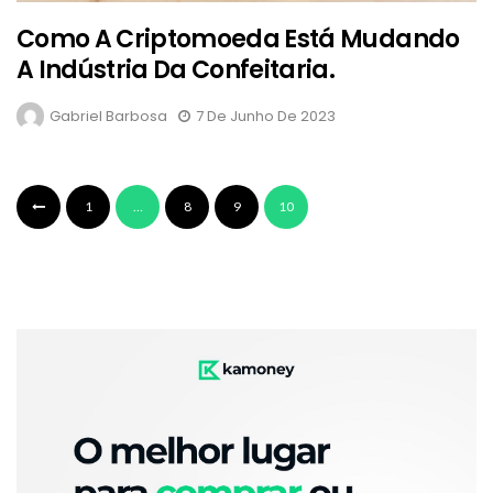
Como A Criptomoeda Está Mudando
A Indústria Da Confeitaria.
Gabriel Barbosa
7 De Junho De 2023
1
…
8
9
10