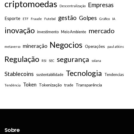
criptomoedas
Empresas
Descentralização
gestão
Golpes
Esporte
ETF
Fraude
Futebol
Gráfico
IA
inovação
mercado
investimento
Meio Ambiente
Negocios
mineração
Operações
metaverso
paul atkins
Regulação
segurança
RSI
SEC
solana
Tecnologia
Stablecoins
sustentabilidade
Tendencias
Token
Tokenização
Transparência
trade
Tendência
Sobre