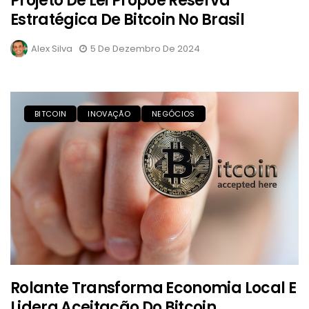
Projeto De Lei Propõe Reserva
Estratégica De Bitcoin No Brasil
Alex Silva
5 De Dezembro De 2024
BITCOIN
INOVAÇÃO
NEGÓCIOS
Rolante Transforma Economia Local E
Lidera Aceitação Do Bitcoin