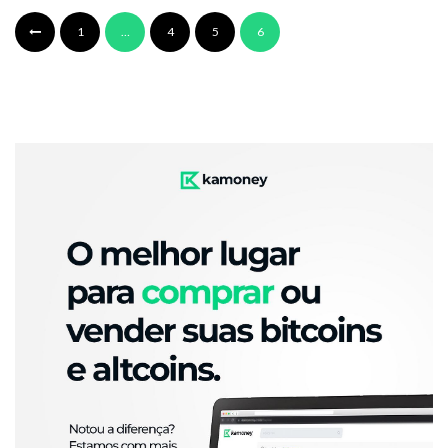
1
…
4
5
6