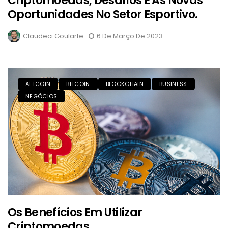
Criptomoedas, Desafios E As Novas
Oportunidades No Setor Esportivo.
Claudeci Goularte
6 De Março De 2023
ALTCOIN
BITCOIN
BLOCKCHAIN
BUSINESS
NEGÓCIOS
Os Benefícios Em Utilizar
Criptomoedas.