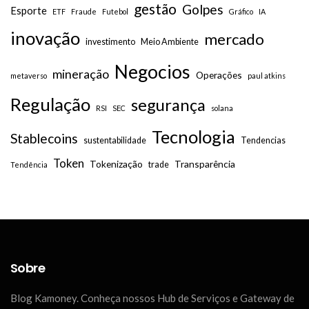
gestão
Golpes
Esporte
ETF
Fraude
Futebol
Gráfico
IA
inovação
mercado
investimento
Meio Ambiente
Negocios
mineração
Operações
metaverso
paul atkins
Regulação
segurança
RSI
SEC
solana
Tecnologia
Stablecoins
sustentabilidade
Tendencias
Token
Tokenização
Transparência
trade
Tendência
Sobre
Blog Kamoney. Conheça nossos Hub de Serviços e Gateway de