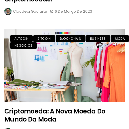
Claudeci Goularte
6 De Março De 2023
ALTCOIN
BITCOIN
BLOCKCHAIN
BUSINESS
MODA
NEGÓCIOS
Criptomoeda: A Nova Moeda Do
Mundo Da Moda