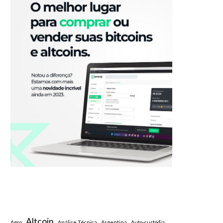
Altcoin
Agro
Análise Técnica
Argentina
Auto-custódia