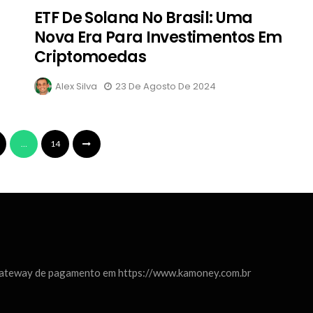
ETF De Solana No Brasil: Uma
Nova Era Para Investimentos Em
Criptomoedas
Alex Silva
23 De Agosto De 2024
…
14
Gateway de pagamento em https://www.kamoney.com.br