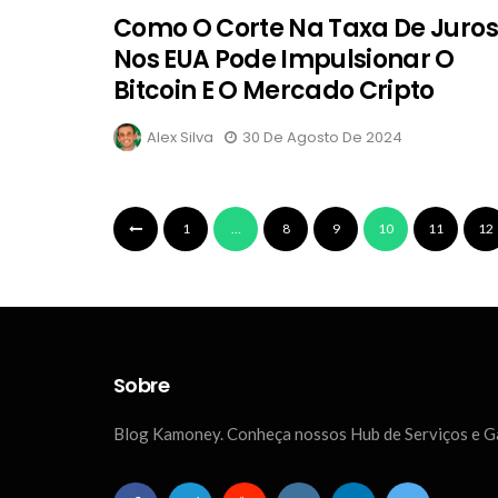
Como O Corte Na Taxa De Juros
Nos EUA Pode Impulsionar O
Bitcoin E O Mercado Cripto
Alex Silva
30 De Agosto De 2024
1
…
8
9
10
11
12
Sobre
Blog Kamoney. Conheça nossos Hub de Serviços e 