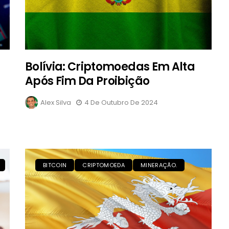
Bolívia: Criptomoedas Em Alta
Após Fim Da Proibição
Alex Silva
4 De Outubro De 2024
BITCOIN
CRIPTOMOEDA
MINERAÇÃO.