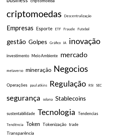
business
criptomoeda
criptomoedas
Descentralização
Empresas
Esporte
ETF
Fraude
Futebol
inovação
gestão
Golpes
Gráfico
IA
mercado
investimento
Meio Ambiente
Negocios
mineração
metaverso
Regulação
Operações
paul atkins
RSI
SEC
segurança
Stablecoins
solana
Tecnologia
sustentabilidade
Tendencias
Token
Tokenização
trade
Tendência
Transparência