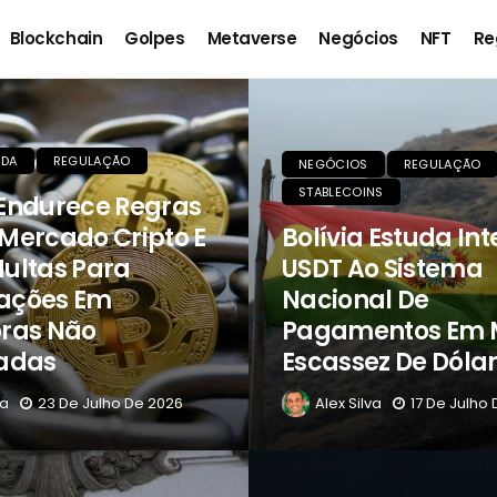
Blockchain
Golpes
Metaverse
Negócios
NFT
Re
EDA
REGULAÇÃO
NEGÓCIOS
REGULAÇÃO
STABLECOINS
 Endurece Regras
Mercado Cripto E
Bolívia Estuda In
Multas Para
USDT Ao Sistema
ações Em
Nacional De
oras Não
Pagamentos Em M
iadas
Escassez De Dóla
va
23 De Julho De 2026
Alex Silva
17 De Julho