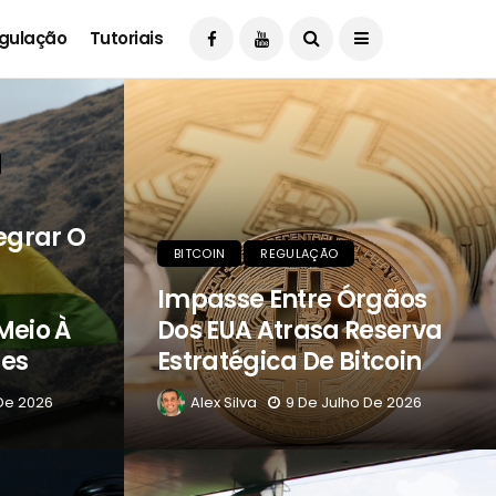
gulação
Tutoriais
tegrar O
BITCOIN
REGULAÇÃO
Impasse Entre Órgãos
eio À
Dos EUA Atrasa Reserva
res
Estratégica De Bitcoin
 De 2026
Alex Silva
9 De Julho De 2026