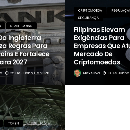
CRIPTOMOEDA
REGULAÇÃ
SEGURANÇA
O
STABLECOINS
Filipinas Elevam
Da Inglaterra
Exigências Para
liza Regras Para
Empresas Que A
oins E Fortalece
Mercado De
ara 2027
Criptomoedas
va
25 De Junho De 2026
Alex Silva
18 De Junho
TOKEN