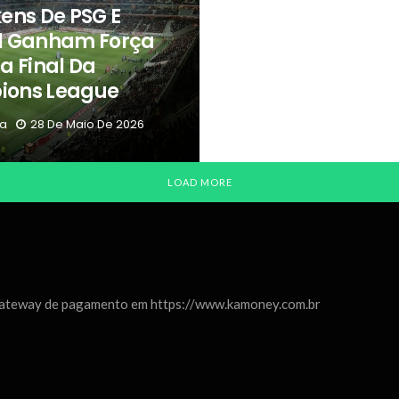
ens De PSG E
l Ganham Força
a Final Da
ons League
va
28 De Maio De 2026
LOAD MORE
Gateway de pagamento em https://www.kamoney.com.br