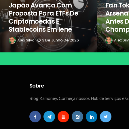
Japão Avança Com
Fan Tok
Proposta Para ETFs De
Arsena
Criptomoedas E
Antes D
Stablecoins Em Iene
Champi
Alex Silva
3 De Junho De 2026
Alex Sil
Sobre
Blog Kamoney. Conheça nossos Hub de Serviços e 