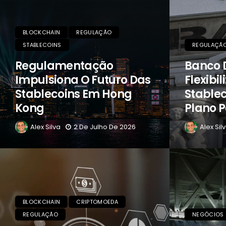
BLOCKCHAIN
REGULAÇÃO
STABLECOINS
REGULAÇÃ
Regulamentação
Banco 
Impulsiona O Futuro Das
Flexibi
Stablecoins Em Hong
Stablec
Kong
Plano P
Alex Silva
2 De Julho De 2026
Alex Sil
BLOCKCHAIN
CRIPTOMOEDA
REGULAÇÃO
NEGÓCIOS