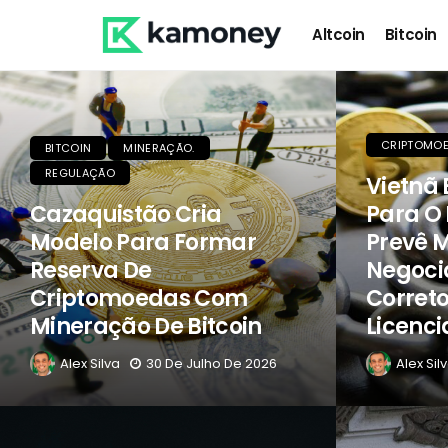
Altcoin
Bitcoin
CRIPTOMO
BITCOIN
MINERAÇÃO.
REGULAÇÃO
Vietnã
Cazaquistão Cria
Para O 
Modelo Para Formar
Prevê 
Reserva De
Negoci
Criptomoedas Com
Corret
Mineração De Bitcoin
Licenc
Alex Silva
30 De Julho De 2026
Alex Sil